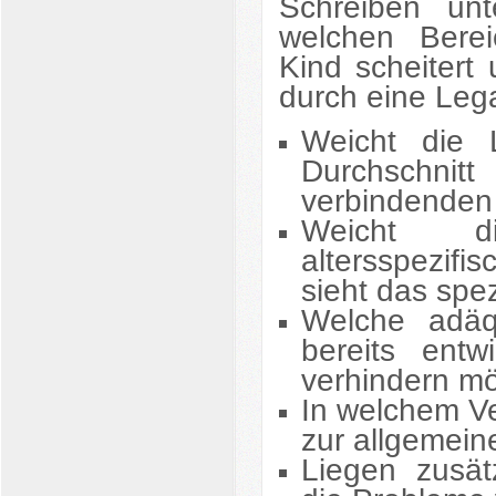
Schreiben un
welchen Berei
Kind scheiter
durch eine Leg
Weicht die L
Durchschnit
verbindenden
Weicht di
altersspezifi
sieht das spez
Welche adäq
bereits entw
verhindern mö
In welchem Ve
zur allgemei
Liegen zusätz