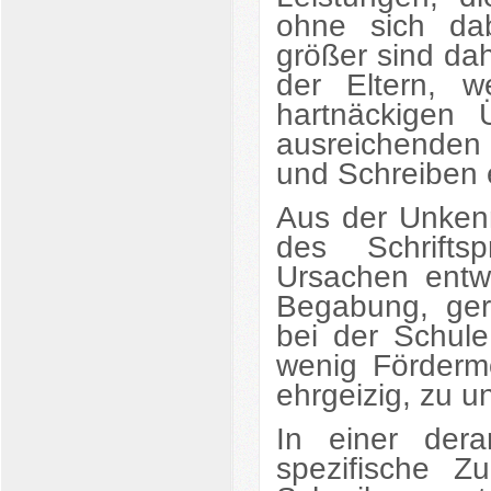
ohne sich da
größer sind da
der Eltern, 
hartnäckigen
ausreichenden
und Schreiben e
Aus der Unkenn
des Schrifts
Ursachen entw
Begabung, geri
bei der Schule
wenig Fördermö
ehrgeizig, zu u
In einer dera
spezifische 