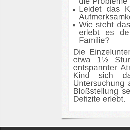
die Probleme
Leidet das K
Aufmerksamke
Wie steht das
erlebt es d
Familie?
Die Einzelunte
etwa 1½ Stun
entspannter At
Kind sich da
Untersuchung a
Bloßstellung s
Defizite erlebt.